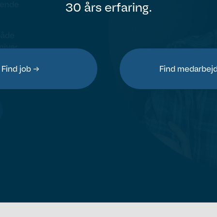
ørende
30 års erfaring.
både
giver
ed det
Find job →
Find medarbej