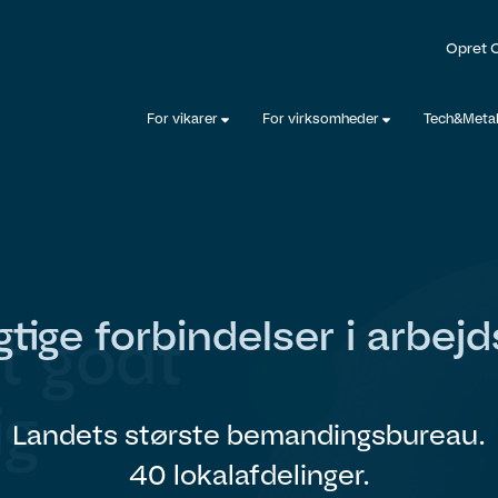
Opret 
For vikarer
For virksomheder
Tech&Meta
gtige forbindelser i arbejd
et godt
ig
Landets største bemandingsbureau.
40 lokalafdelinger.