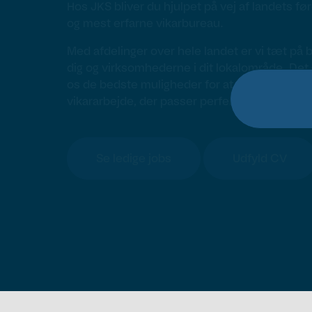
Hos JKS bliver du hjulpet på vej af landets f
og mest erfarne vikarbureau.
Med afdelinger over hele landet er vi tæt på 
dig og virksomhederne i dit lokalområde. Det 
os de bedste muligheder for at matche dig m
vikararbejde, der passer perfekt til dig.
Se ledige jobs
Udfyld CV