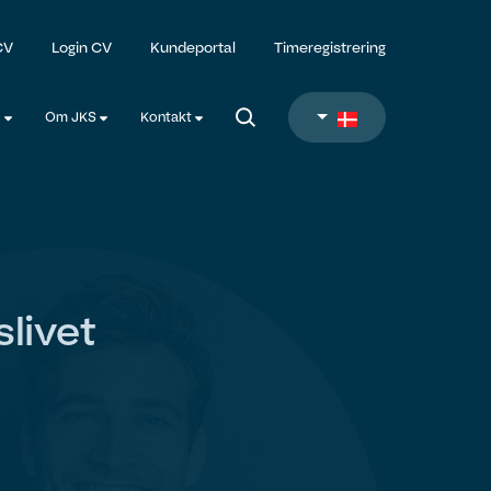
CV
Login CV
Kundeportal
Timeregistrering
l
Om JKS
Kontakt
slivet